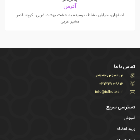
آدرس
اصفهان، خیابان نشاط، نرسیده به هشت بهشت غربی، کوچه قصر
مشیر غربی
تماس با ما
03132736341-2
03132736816
info@isfhotels.ir
دسترسی سریع
آموزش
ورود اعضاء
ورود هنرجو