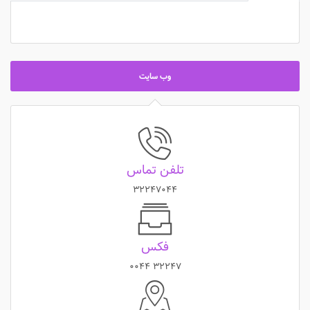
وب سایت
تلفن تماس
32247044
فکس
32247 0044