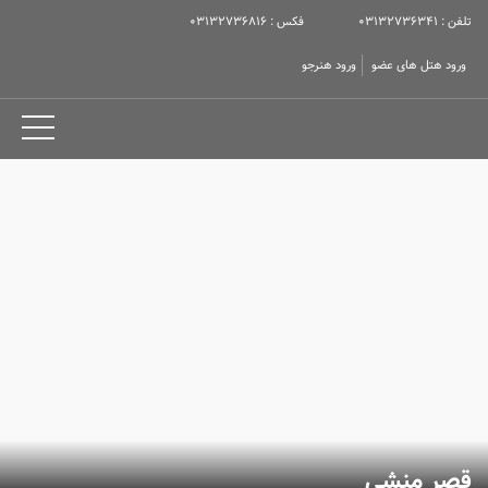
تلفن : 03132736341
فکس : 03132736816
ورود هتل های عضو
ورود هنرجو
قصر منشی